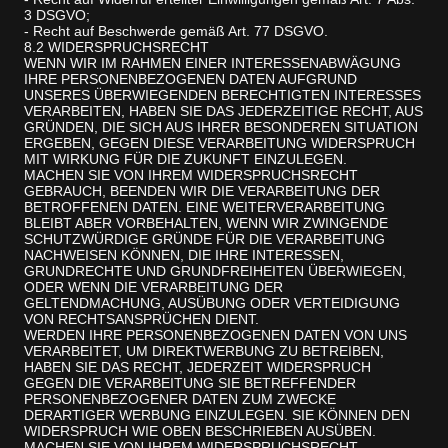
3 DSGVO;
- Recht auf Beschwerde gemäß Art. 77 DSGVO.
8.2 WIDERSPRUCHSRECHT
WENN WIR IM RAHMEN EINER INTERESSENABWÄGUNG
IHRE PERSONENBEZOGENEN DATEN AUFGRUND
UNSERES ÜBERWIEGENDEN BERECHTIGTEN INTERESSES
VERARBEITEN, HABEN SIE DAS JEDERZEITIGE RECHT, AUS
GRÜNDEN, DIE SICH AUS IHRER BESONDEREN SITUATION
ERGEBEN, GEGEN DIESE VERARBEITUNG WIDERSPRUCH
MIT WIRKUNG FÜR DIE ZUKUNFT EINZULEGEN.
MACHEN SIE VON IHREM WIDERSPRUCHSRECHT
GEBRAUCH, BEENDEN WIR DIE VERARBEITUNG DER
BETROFFENEN DATEN. EINE WEITERVERARBEITUNG
BLEIBT ABER VORBEHALTEN, WENN WIR ZWINGENDE
SCHUTZWÜRDIGE GRÜNDE FÜR DIE VERARBEITUNG
NACHWEISEN KÖNNEN, DIE IHRE INTERESSEN,
GRUNDRECHTE UND GRUNDFREIHEITEN ÜBERWIEGEN,
ODER WENN DIE VERARBEITUNG DER
GELTENDMACHUNG, AUSÜBUNG ODER VERTEIDIGUNG
VON RECHTSANSPRÜCHEN DIENT.
WERDEN IHRE PERSONENBEZOGENEN DATEN VON UNS
VERARBEITET, UM DIREKTWERBUNG ZU BETREIBEN,
HABEN SIE DAS RECHT, JEDERZEIT WIDERSPRUCH
GEGEN DIE VERARBEITUNG SIE BETREFFENDER
PERSONENBEZOGENER DATEN ZUM ZWECKE
DERARTIGER WERBUNG EINZULEGEN. SIE KÖNNEN DEN
WIDERSPRUCH WIE OBEN BESCHRIEBEN AUSÜBEN.
MACHEN SIE VON IHREM WIDERSPRUCHSRECHT