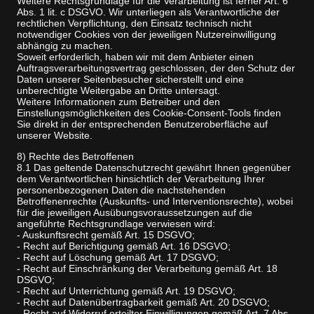
Weitere Rechtsgrundlage für die Verarbeitung ist ferner Art. 6
Abs. 1 lit. c DSGVO. Wir unterliegen als Verantwortliche der
rechtlichen Verpflichtung, den Einsatz technisch nicht
notwendiger Cookies von der jeweiligen Nutzereinwilligung
abhängig zu machen.
Soweit erforderlich, haben wir mit dem Anbieter einen
Auftragsverarbeitungsvertrag geschlossen, der den Schutz der
Daten unserer Seitenbesucher sicherstellt und eine
unberechtigte Weitergabe an Dritte untersagt.
Weitere Informationen zum Betreiber und den
Einstellungsmöglichkeiten des Cookie-Consent-Tools finden
Sie direkt in der entsprechenden Benutzeroberfläche auf
unserer Website.
8) Rechte des Betroffenen
8.1 Das geltende Datenschutzrecht gewährt Ihnen gegenüber
dem Verantwortlichen hinsichtlich der Verarbeitung Ihrer
personenbezogenen Daten die nachstehenden
Betroffenenrechte (Auskunfts- und Interventionsrechte), wobei
für die jeweiligen Ausübungsvoraussetzungen auf die
angeführte Rechtsgrundlage verwiesen wird:
- Auskunftsrecht gemäß Art. 15 DSGVO;
- Recht auf Berichtigung gemäß Art. 16 DSGVO;
- Recht auf Löschung gemäß Art. 17 DSGVO;
- Recht auf Einschränkung der Verarbeitung gemäß Art. 18
DSGVO;
- Recht auf Unterrichtung gemäß Art. 19 DSGVO;
- Recht auf Datenübertragbarkeit gemäß Art. 20 DSGVO;
- Recht auf Widerruf erteilter Einwilligungen gemäß Art. 7 Abs.