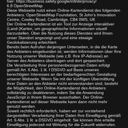
hier: https://business.safety.google/intl/de/privacy/
6.8 OpenStreetMap
Diese Webseite nutzt einen Online-Kartendienst des folgenden
Anbieters: OpenStreetMap Foundation, St John’s Innovation
Centre, Cowley Road, Cambridge, CB4 0WS, UK
Der Online-Kartendienst ist ein Tool zur Anzeige interaktiver
(Land-)Karten, um geographische Informationen visuell
darzustellen. Über die Nutzung dieses Dienstes wird Ihnen
unser Standort angezeigt und und eine etwaige
Geolokalisierung erleichtert.
Bereits beim Aufrufen derjenigen Unterseiten, in die die Karte
des Anbieters eingebunden ist, werden Informationen über Ihre
Nutzung unserer Webseite (wie z.B. Ihre IP-Adresse) an
Server des Anbieters übertragen und dort gespeichert.
Die Verarbeitung Ihrer personenbezogenen Daten erfolgt
gemäß Art. 6 Abs. 1 lit. f DSGVO auf Basis unseres
berechtigten Interesses an der bedarfsgerechten Gestaltung
unserer Webseite. Wenn Sie mit der künftigen Übermittlung
Ihrer Daten an den Anbieter nicht einverstanden sind, besteht
die Möglichkeit, den Online-Kartendienst des Anbieters
vollständig zu deaktivieren, indem Sie die Anwendung
JavaScript in Ihrem Browser ausschalten. Der Online-
Kartendienst auf dieser Webseite kann dann nicht mehr
genutzt werden.
Soweit rechtlich erforderlich, haben wir zur vorstehend
dargestellten Verarbeitung Ihrer Daten Ihre Einwilligung gemäß
Art. 6 Abs. 1 lit. a DSGVO eingeholt. Sie können Ihre erteilte
Einwilligung jederzeit mit Wirkung für die Zukunft widerrufen.