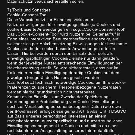
Datenschutzniveaus sicherstellen sollen.
7) Tools und Sonstiges
Cookie-Consent-Tool
Diese Website nutzt zur Einholung wirksamer
Nutzereinwilligungen für einwilligungspflichtige Cookies und
cookie-basierte Anwendungen ein sog. „Cookie-Consent-Tool“.
Das „Cookie-Consent-Tool“ wird Nutzern bei Seitenaufruf in
Form einer interaktiven Benutzeroberfläche angezeigt, auf
welcher sich per Häkchensetzung Einwilligungen für bestimmte
Cookies und/oder cookie-basierte Anwendungen erteilen
lassen. Hierbei werden durch den Einsatz des Tools alle
einwilligungspflichtigen Cookies/Dienste nur dann geladen,
wenn der jeweilige Nutzer entsprechende Einwilligungen per
Häkchensetzung erteilt. So wird sichergestellt, dass nur im
Falle einer erteilten Einwilligung derartige Cookies auf dem
jeweiligen Endgerät des Nutzers gesetzt werden.
Das Tool setzt technisch notwendige Cookies, um Ihre Cookie-
Präferenzen zu speichern. Personenbezogene Nutzerdaten
werden hierbei grundsätzlich nicht verarbeitet.
Kommt es im Einzelfall zum Zwecke der Speicherung,
Zuordnung oder Protokollierung von Cookie-Einstellungen
doch zur Verarbeitung personenbezogener Daten (wie etwa
der IP-Adresse), erfolgt diese gemäß Art. 6 Abs. 1 lit. f DSGVO
auf Basis unseres berechtigten Interesses an einem
rechtskonformen, nutzerspezifischen und nutzerfreundlichen
Einwilligungsmanagement für Cookies und mithin an einer
rechtskonformen Ausgestaltung unseres Internetauftritts.