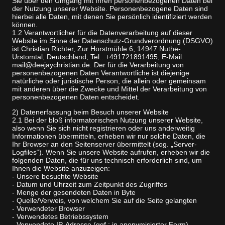
Sie über den Umgang mit Ihren personenbezogenen Daten bei
der Nutzung unserer Website. Personenbezogene Daten sind
hierbei alle Daten, mit denen Sie persönlich identifiziert werden
können.
1.2 Verantwortlicher für die Datenverarbeitung auf dieser
Website im Sinne der Datenschutz-Grundverordnung (DSGVO)
ist Christian Richter, Zur Horstmühle 6, 14947 Nuthe-
Urstomtal, Deutschland, Tel.: +491721891495, E-Mail:
mail@deejaychristian.de. Der für die Verarbeitung von
personenbezogenen Daten Verantwortliche ist diejenige
natürliche oder juristische Person, die allein oder gemeinsam
mit anderen über die Zwecke und Mittel der Verarbeitung von
personenbezogenen Daten entscheidet.
2) Datenerfassung beim Besuch unserer Website
2.1 Bei der bloß informatorischen Nutzung unserer Website,
also wenn Sie sich nicht registrieren oder uns anderweitig
Informationen übermitteln, erheben wir nur solche Daten, die
Ihr Browser an den Seitenserver übermittelt (sog. „Server-
Logfiles“). Wenn Sie unsere Website aufrufen, erheben wir die
folgenden Daten, die für uns technisch erforderlich sind, um
Ihnen die Website anzuzeigen:
- Unsere besuchte Website
- Datum und Uhrzeit zum Zeitpunkt des Zugriffes
- Menge der gesendeten Daten in Byte
- Quelle/Verweis, von welchem Sie auf die Seite gelangten
- Verwendeter Browser
- Verwendetes Betriebssystem
- Verwendete IP-Adresse (ggf.: in anonymisierter Form)