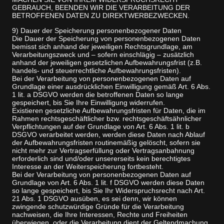
GEBRAUCH, BEENDEN WIR DIE VERARBEITUNG DER
BETROFFENEN DATEN ZU DIREKTWERBEZWECKEN.
9) Dauer der Speicherung personenbezogener Daten
Die Dauer der Speicherung von personenbezogenen Daten
bemisst sich anhand der jeweiligen Rechtsgrundlage, am
Verarbeitungszweck und – sofern einschlägig – zusätzlich
anhand der jeweiligen gesetzlichen Aufbewahrungsfrist (z.B.
handels- und steuerrechtliche Aufbewahrungsfristen).
Bei der Verarbeitung von personenbezogenen Daten auf
Grundlage einer ausdrücklichen Einwilligung gemäß Art. 6 Abs.
1 lit. a DSGVO werden die betroffenen Daten so lange
gespeichert, bis Sie Ihre Einwilligung widerrufen.
Existieren gesetzliche Aufbewahrungsfristen für Daten, die im
Rahmen rechtsgeschäftlicher bzw. rechtsgeschäftsähnlicher
Verpflichtungen auf der Grundlage von Art. 6 Abs. 1 lit. b
DSGVO verarbeitet werden, werden diese Daten nach Ablauf
der Aufbewahrungsfristen routinemäßig gelöscht, sofern sie
nicht mehr zur Vertragserfüllung oder Vertragsanbahnung
erforderlich sind und/oder unsererseits kein berechtigtes
Interesse an der Weiterspeicherung fortbesteht.
Bei der Verarbeitung von personenbezogenen Daten auf
Grundlage von Art. 6 Abs. 1 lit. f DSGVO werden diese Daten
so lange gespeichert, bis Sie Ihr Widerspruchsrecht nach Art.
21 Abs. 1 DSGVO ausüben, es sei denn, wir können
zwingende schutzwürdige Gründe für die Verarbeitung
nachweisen, die Ihre Interessen, Rechte und Freiheiten
überwiegen, oder die Verarbeitung dient der Geltendmachung,